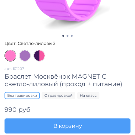
Цвет:
Светло-лиловый
арт.
101207
Браслет Москвёнок MAGNETIC
светло-лиловый (проход + питание)
Без гравировки
С гравировкой
На класс
990 руб
В корзину